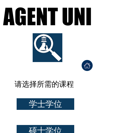
AGENT UNI
AGENT UNI
Find a University Agent
احصل على قبولك الجامع
ي المناسب
请选择所需的课程
学士学位
硕士学位